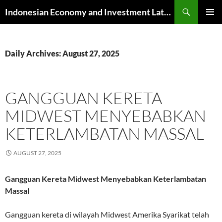
Skip
Search
Indonesian Economy and Investment Latest News
to
PRIMAR
content
MENU
Daily Archives: August 27, 2025
GANGGUAN KERETA
MIDWEST MENYEBABKAN
KETERLAMBATAN MASSAL
AUGUST 27, 2025
Gangguan Kereta Midwest Menyebabkan Keterlambatan
Massal
Gangguan kereta di wilayah Midwest Amerika Syarikat telah