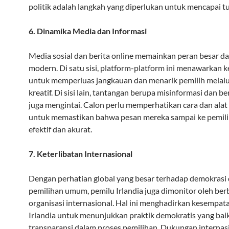
politik adalah langkah yang diperlukan untuk mencapai tuj
6. Dinamika Media dan Informasi
Media sosial dan berita online memainkan peran besar d
modern. Di satu sisi, platform-platform ini menawarkan
untuk memperluas jangkauan dan menarik pemilih melalu
kreatif. Di sisi lain, tantangan berupa misinformasi dan be
juga mengintai. Calon perlu memperhatikan cara dan ala
untuk memastikan bahwa pesan mereka sampai ke pemili
efektif dan akurat.
7. Keterlibatan Internasional
Dengan perhatian global yang besar terhadap demokrasi
pemilihan umum, pemilu Irlandia juga dimonitor oleh ber
organisasi internasional. Hal ini menghadirkan kesempat
Irlandia untuk menunjukkan praktik demokratis yang bai
transparansi dalam proses pemilihan. Dukungan internas