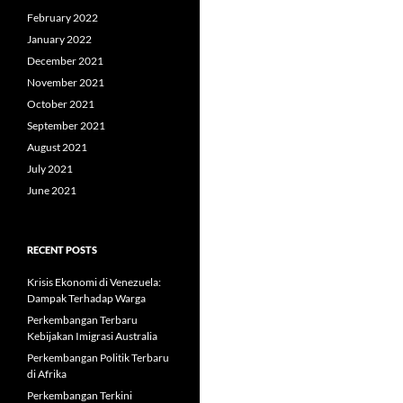
February 2022
January 2022
December 2021
November 2021
October 2021
September 2021
August 2021
July 2021
June 2021
RECENT POSTS
Krisis Ekonomi di Venezuela:
Dampak Terhadap Warga
Perkembangan Terbaru
Kebijakan Imigrasi Australia
Perkembangan Politik Terbaru
di Afrika
Perkembangan Terkini