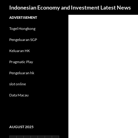
Search
Indonesian Economy and Investment Latest News
Skip
ADVERTISEMENT
to
Togel Hongkong
content
Pengeluaran SGP
Keluaran HK
Pragmatic Play
Pengeluaran hk
slot online
Data Macau
AUGUST 2025