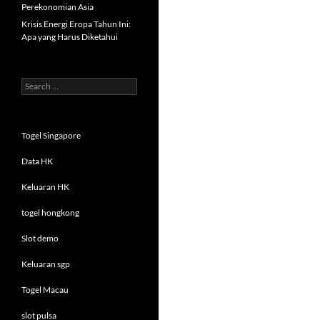
Perekonomian Asia
Krisis Energi Eropa Tahun Ini:
Apa yang Harus Diketahui
Search
for:
Togel Singapore
Data HK
Keluaran HK
togel hongkong
Slot demo
Keluaran sgp
Togel Macau
slot pulsa