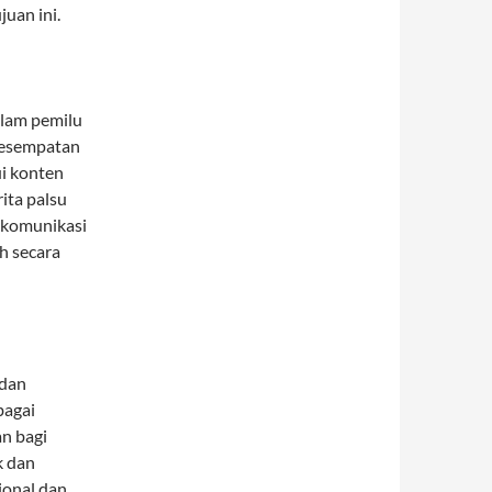
uan ini.
alam pemilu
 kesempatan
i konten
rita palsu
t komunikasi
h secara
 dan
bagai
an bagi
k dan
ional dan