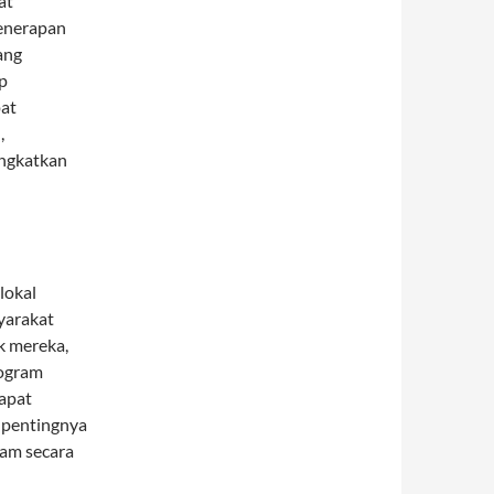
at
enerapan
ang
p
pat
,
ingkatkan
lokal
yarakat
k mereka,
rogram
apat
 pentingnya
am secara