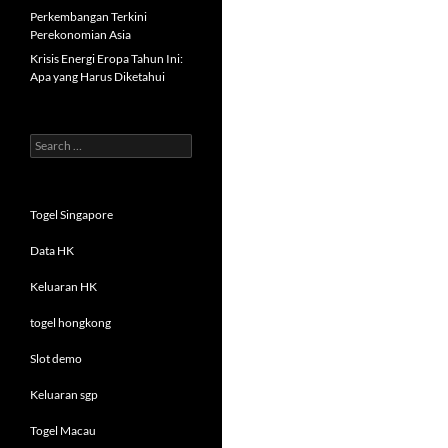
Perkembangan Terkini
Perekonomian Asia
Krisis Energi Eropa Tahun Ini:
Apa yang Harus Diketahui
Search
for:
Togel Singapore
Data HK
Keluaran HK
togel hongkong
Slot demo
Keluaran sgp
Togel Macau