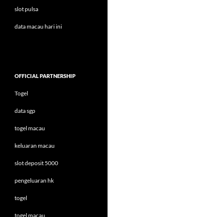
slot pulsa
data macau hari ini
OFFICIAL PARTNERSHIP
Togel
data sgp
togel macau
keluaran macau
slot deposit 5000
pengeluaran hk
togel
togel macau