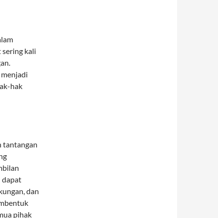
alam
sering kali
an.
 menjadi
hak-hak
n tantangan
ng
mbilan
 dapat
gkungan, dan
embentuk
emua pihak