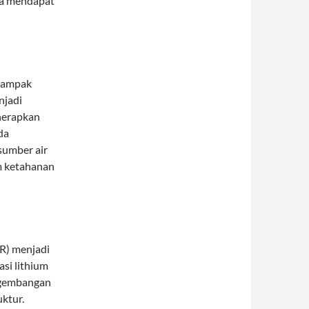
ya mendapat
 dampak
njadi
enerapkan
da
sumber air
m ketahanan
SR) menjadi
si lithium
ngembangan
ktur.