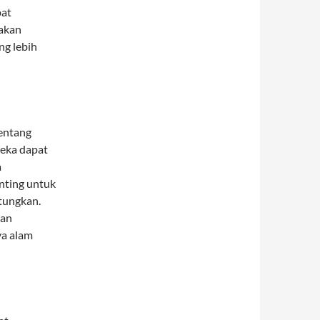
pat
 akan
ng lebih
entang
reka dapat
a
nting untuk
tungkan.
lan
ya alam