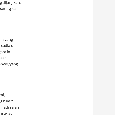
g dijanjikan,
ering kali
um yang
rcadia di
ara ini
daan
abwe, yang
mi,
g rumit.
njadi salah
 isu-isu