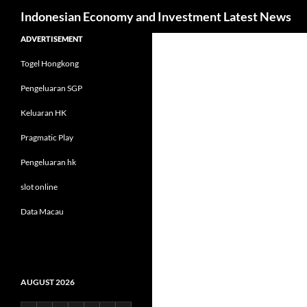
Search
Indonesian Economy and Investment Latest News
Skip
ADVERTISEMENT
to
Togel Hongkong
content
Pengeluaran SGP
Keluaran HK
Pragmatic Play
Pengeluaran hk
slot online
Data Macau
AUGUST 2026