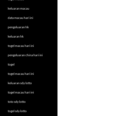
keluaran macau
data macau hari ini
pengeluaran hk
keluaran hk
togel macau hari ini
pengeluaran china hari ini
togel
togel macau hari ini
keluaran sdy lotto
togel macau hari ini
toto sdy lotto
togel sdy lotto