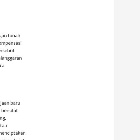
ngan tanah
kompensasi
ersebut
elanggaran
ara
jaan baru
 bersifat
ng.
atau
i menciptakan