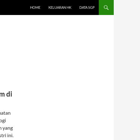
HOME
KELUARAN HK
DATA SGP
N
m di
uatan
ogi
m yang
ri ini.