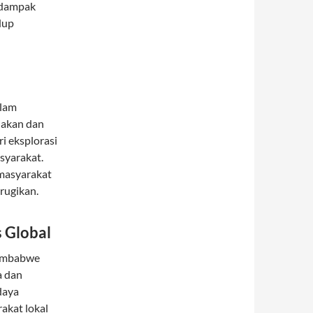
 dampak
dup
alam
jakan dan
i eksplorasi
syarakat.
 masyarakat
rugikan.
 Global
 Zimbabwe
a dan
daya
akat lokal