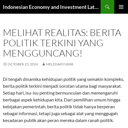
Skip
Search
Indonesian Economy and Investment Latest News
to
PRIMAR
content
MENU
MELIHAT REALITAS: BERITA
POLITIK TERKINI YANG
MENGGUNCANG!
OCTOBER 23, 2024
MELEDAKYUK88
Di tengah dinamika kehidupan politik yang semakin kompleks,
berita politik terkini menjadi sorotan utama bagi masyarakat.
Setiap hari, isu-isu penting bermunculan dan memengaruhi
berbagai aspek kehidupan kita. Dari pemilihan umum hingga
kebijakan pemerintah, berita politik tidak hanya berperan
sebagai informasi, tetapi juga sebagai alat yang menggugah
kesadaran publik akan peran mereka dalam ranah politik.