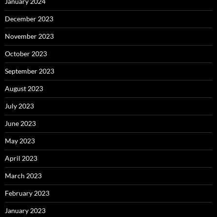
January 2024
December 2023
November 2023
October 2023
September 2023
August 2023
July 2023
June 2023
May 2023
April 2023
March 2023
February 2023
January 2023