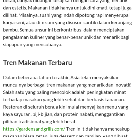
detail, banyak hidangan disajikan dengan cara yang menarik
dan estetis. Makanan tidak hanya untuk dinikmati, tetapi juga
dilihat. Misalnya, sushi yang indah dipotong rapi menyerupai
karya seni, atau dim sum yang disusun cantik dalam keranjang
bambu. Semua unsur ini berkontribusi dalam menciptakan
pengalaman kuliner yang benar-benar unik dan menarik bagi
siapapun yang mencobanya.
Tren Makanan Terbaru
Dalam beberapa tahun terakhir, Asia telah menyaksikan
munculnya berbagai tren makanan yang menarik dan inovatif.
Salah satu yang paling mencolok adalah peningkatan minat
terhadap masakan yang lebih sehat dan berbasis tanaman.
Restoran di seluruh benua kini mulai menyajikan menu yang
kaya sayuran, biji-bijian, dan protein nabati, menggantikan
pilihan tradisional yang lebih berat.
https://gardensandgrills.com/
Tren ini tidak hanya mencakup
makanan biasa, tetapi juga dessert dan camilan, yang dibuat