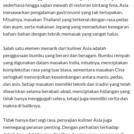
sederhana hingga sajian mewah di restoran bintang lima, Asia
menawarkan pengalaman gastronomi yang tak terlupakan.
Misalnya, masakan Thailand yang terkenal dengan rasa pedas
dan asam, serta makanan Jepang yang memadukan kesegaran
bahan-bahan dengan teknik memasak yang sangat halus.
Salah satu elemen menarik dari kuliner Asia adalah
penggunaan bumbu yang berani dan beragam. Bumbu rempah
yang digunakan dalam masakan India, misalnya, menciptakan
kompleksitas rasa yang luar biasa, sementara masakan Cina
seringkali menonjolkan keseimbangan antara manis, pedas,
dan asin. Setiap masakan memiliki teknik dan tradisi yang telah
diwariskan selama berabad-abad, menciptakan hidangan yang
tidak hanya menggugah selera, tetapi juga memiliki cerita dan
makna di baliknya.
Tidak hanya dari segi rasa, penyajian kuliner Asia juga
memegang peranan penting. Dengan perhatian terhadap