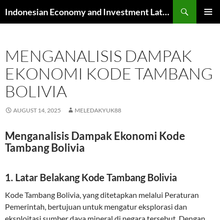
Skip
Search
Indonesian Economy and Investment Latest News
to
PRIMAR
content
MENU
MENGANALISIS DAMPAK
EKONOMI KODE TAMBANG
BOLIVIA
AUGUST 14, 2025
MELEDAKYUK88
Menganalisis Dampak Ekonomi Kode
Tambang Bolivia
1. Latar Belakang Kode Tambang Bolivia
Kode Tambang Bolivia, yang ditetapkan melalui Peraturan
Pemerintah, bertujuan untuk mengatur eksplorasi dan
eksploitasi sumber daya mineral di negara tersebut. Dengan