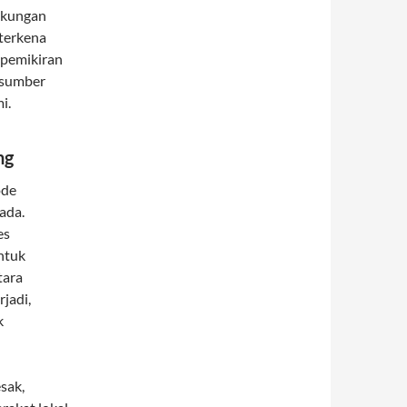
ngkungan
 terkena
 pemikiran
 sumber
i.
ng
ode
ada.
es
ntuk
tara
jadi,
k
sak,