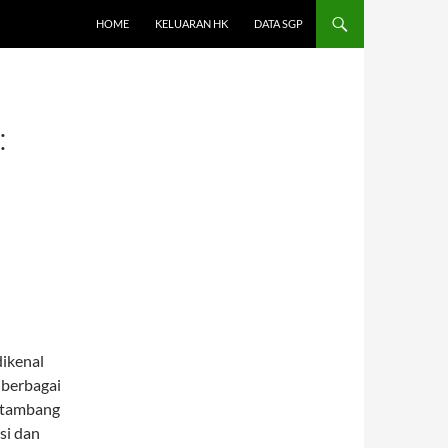
HOME
KELUARAN HK
DATA SGP
:
dikenal
 berbagai
e tambang
si dan