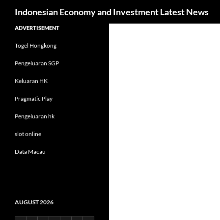
Search
Indonesian Economy and Investment Latest News
Skip
ADVERTISEMENT
to
Togel Hongkong
content
Pengeluaran SGP
Keluaran HK
Pragmatic Play
Pengeluaran hk
slot online
Data Macau
AUGUST 2026