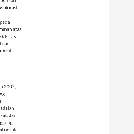
mberikan
splorasi.
epada
minan atas
k kritik
l dan
muncul
un 2002,
ang
r
 adalah
kat, dan
nggung
al untuk