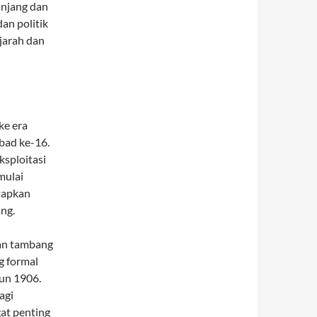
anjang dan
an politik
ejarah dan
ke era
bad ke-16.
ksploitasi
mulai
tapkan
ng.
ran tambang
g formal
hun 1906.
agi
gat penting