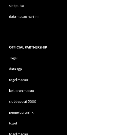
slot pulsa
data macau hari ini
OFFICIAL PARTNERSHIP
Togel
data sgp
togel macau
keluaran macau
slot deposit 5000
pengeluaran hk
togel
togel macau