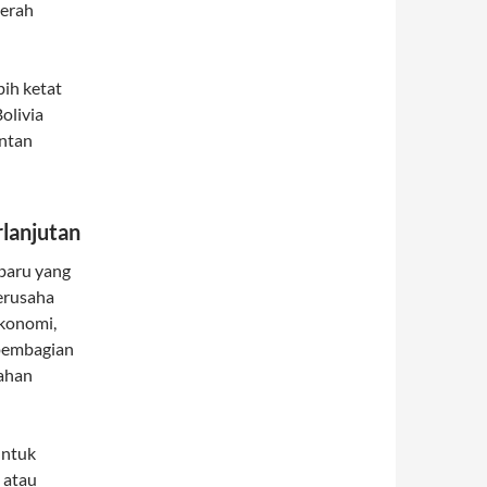
aerah
bih ketat
olivia
entan
lanjutan
baru yang
berusaha
konomi,
 pembagian
tahan
untuk
 atau