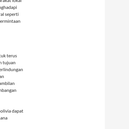
rakat lokal
enghadapi
al seperti
permintaan
tuk terus
 tujuan
erlindungan
an
gambilan
embangan
livia dapat
mana