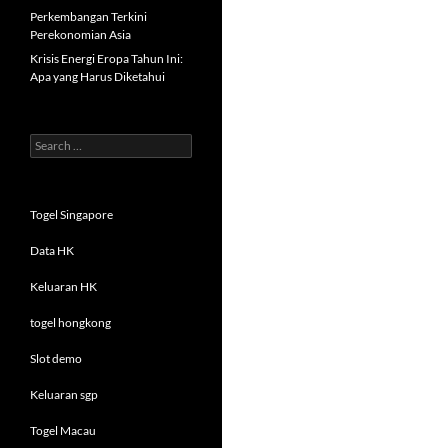
Perkembangan Terkini
Perekonomian Asia
Krisis Energi Eropa Tahun Ini:
Apa yang Harus Diketahui
Search
for:
Togel Singapore
Data HK
Keluaran HK
togel hongkong
Slot demo
Keluaran sgp
Togel Macau