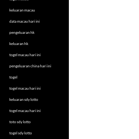
keluaran macau
data macau hari ini
pengeluaran hk
keluaran hk
togel macau hari ini
pengeluaran china hari ini
togel
togel macau hari ini
keluaran sdy lotto
togel macau hari ini
toto sdy lotto
togel sdy lotto