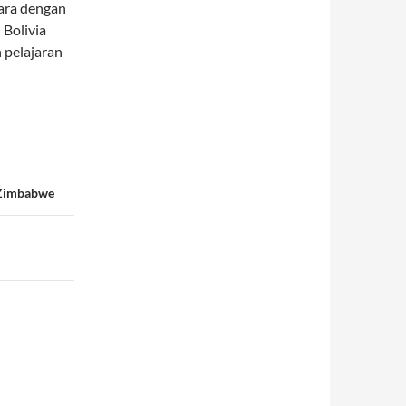
gara dengan
 Bolivia
 pelajaran
m Zimbabwe