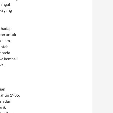
sangat
ya yang
erhadap
kan untuk
 alam,
intah
k pada
wa kembali
al.
gan
tahun 1985,
an dari
arik