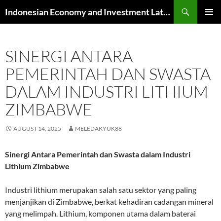
Skip
Search
Indonesian Economy and Investment Latest News
to
PRIMAR
content
MENU
SINERGI ANTARA
PEMERINTAH DAN SWASTA
DALAM INDUSTRI LITHIUM
ZIMBABWE
AUGUST 14, 2025
MELEDAKYUK88
Sinergi Antara Pemerintah dan Swasta dalam Industri
Lithium Zimbabwe
Industri lithium merupakan salah satu sektor yang paling
menjanjikan di Zimbabwe, berkat kehadiran cadangan mineral
yang melimpah. Lithium, komponen utama dalam baterai