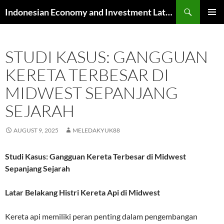
Skip
Search
Indonesian Economy and Investment Latest News
to
PRIMAR
content
MENU
STUDI KASUS: GANGGUAN
KERETA TERBESAR DI
MIDWEST SEPANJANG
SEJARAH
AUGUST 9, 2025
MELEDAKYUK88
Studi Kasus: Gangguan Kereta Terbesar di Midwest
Sepanjang Sejarah
Latar Belakang Histri Kereta Api di Midwest
Kereta api memiliki peran penting dalam pengembangan